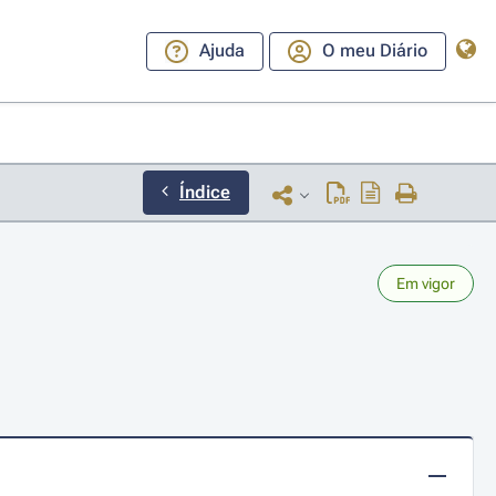
Ajuda
O meu Diário
Índice
Em vigor