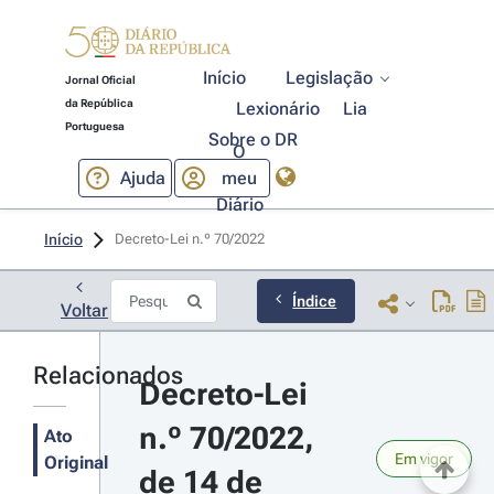
Início
Legislação
Jornal Oficial
da República
Lexionário
Lia
Portuguesa
Sobre o DR
O
Ajuda
meu
Diário
Início
Decreto-Lei n.º 70/2022 
Índice
Voltar
Relacionados
Decreto-Lei 
n.º 70/2022, 
Ato
Em vigor
Original
de 14 de 