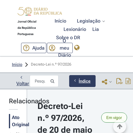
Início
Legislação
Jornal Oficial
da República
Lexionário
Lia
Portuguesa
Sobre o DR
O
Ajuda
meu
Diário
Início
Decreto-Lei n.º 97/2026 
Índice
Voltar
Relacionados
Decreto-Lei 
n.º 97/2026, 
Ato
Em vigor
Original
de 20 de maio