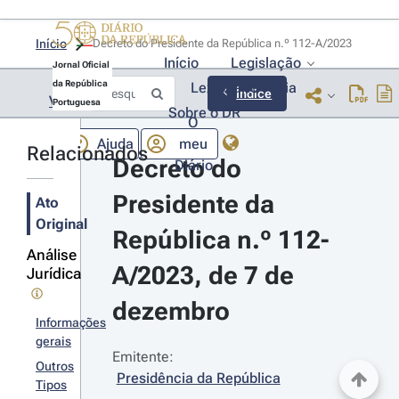
Início
Decreto do Presidente da República n.º 112-A/2023 
Início
Legislação
Jornal Oficial
da República
Lexionário
Lia
Índice
Voltar
Portuguesa
Sobre o DR
O
Ajuda
meu
Relacionados
Decreto do 
Diário
Presidente da 
Ato
Original
República n.º 112-
Análise
A/2023, de 7 de 
Jurídica
dezembro
Informações
gerais
Emitente:
Outros
Presidência da República
Tipos