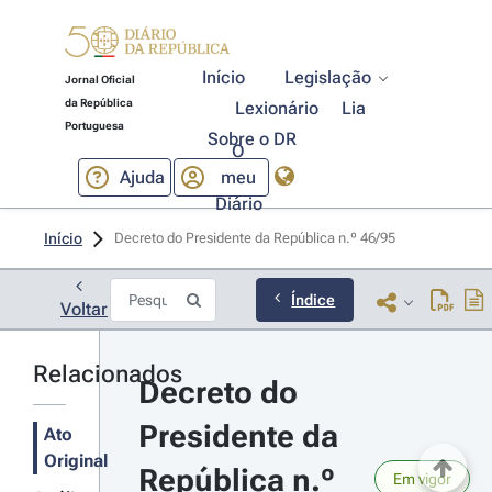
Início
Legislação
Jornal Oficial
da República
Lexionário
Lia
Portuguesa
Sobre o DR
O
Ajuda
meu
Diário
Início
Decreto do Presidente da República n.º 46/95 
Índice
Voltar
Relacionados
Decreto do 
Presidente da 
Ato
Original
República n.º 
Em vigor