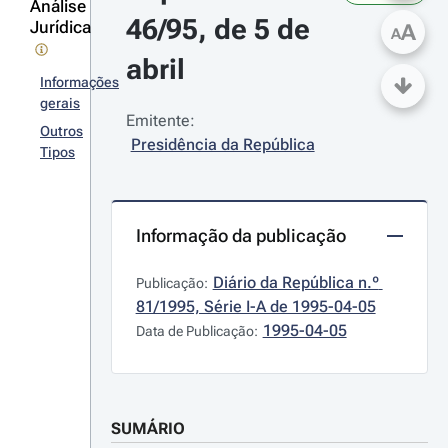
Análise
46/95, de 5 de 
Jurídica
A
A
abril
Informações
gerais
Emitente:
Outros
Presidência da República
Tipos
Informação da publicação
Diário da República n.º 
Publicação:
81/1995, Série I-A de 1995-04-05
1995-04-05
Data de Publicação:
SUMÁRIO