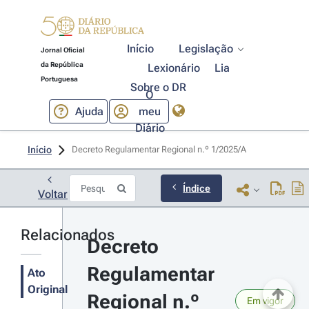
Início
Legislação
Jornal Oficial
da República
Lexionário
Lia
Portuguesa
Sobre o DR
O
Ajuda
meu
Diário
Início
Decreto Regulamentar Regional n.º 1/2025/A 
Índice
Voltar
Relacionados
Decreto 
Regulamentar 
Ato
Original
Regional n.º 
Em vigor