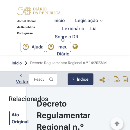
Início
Legislação
Jornal Oficial
da República
Lexionário
Lia
Portuguesa
Sobre o DR
O
Ajuda
meu
Diário
Início
Decreto Regulamentar Regional n.º 14/2023/M 
Índice
Voltar
Relacionados
Decreto 
Regulamentar 
Ato
Original
Regional n.º 