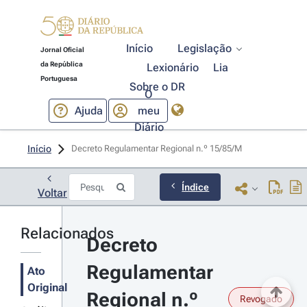
Início
Legislação
Jornal Oficial
da República
Lexionário
Lia
Portuguesa
Sobre o DR
O
Ajuda
meu
Diário
Início
Decreto Regulamentar Regional n.º 15/85/M 
Índice
Voltar
Relacionados
Decreto 
Regulamentar 
Ato
Original
Regional n.º 
Revogado