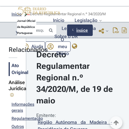
Início
Decreto Regulamentar Regional n.º 34/2020/M 
Início
Legislação
Jornal Oficial
da República
Lexionário
Lia
Índice
Voltar
Portuguesa
Sobre o DR
O
Ajuda
meu
Relacionados
Decreto 
Diário
Regulamentar 
Ato
Original
Regional n.º 
Análise
34/2020/M, de 19 de 
Jurídica
maio
Informações
gerais
Emitente:
Regulamentação
Região Autónoma da Madeira - 
Outros