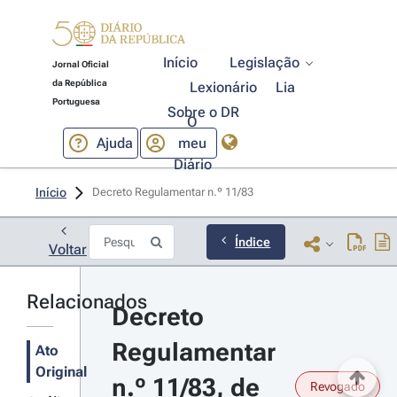
Início
Legislação
Jornal Oficial
da República
Lexionário
Lia
Portuguesa
Sobre o DR
O
Ajuda
meu
Diário
Início
Decreto Regulamentar n.º 11/83 
Índice
Voltar
Relacionados
Decreto 
Regulamentar 
Ato
Original
n.º 11/83, de 
Revogado