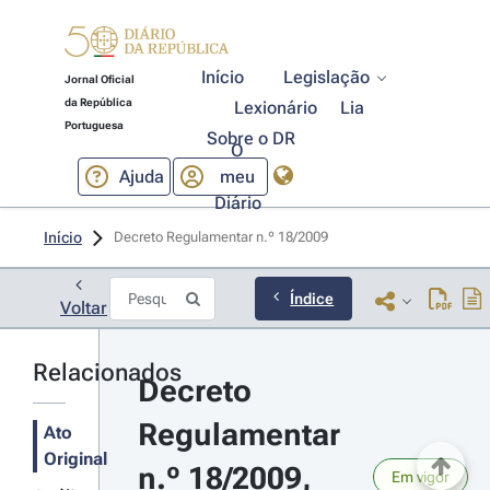
Início
Legislação
Jornal Oficial
da República
Lexionário
Lia
Portuguesa
Sobre o DR
O
Ajuda
meu
Diário
Início
Decreto Regulamentar n.º 18/2009 
Índice
Voltar
Relacionados
Decreto 
Regulamentar 
Ato
Original
n.º 18/2009, 
Em vigor