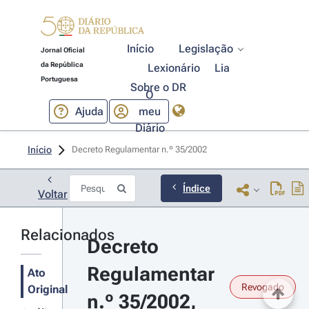
Início
Legislação
Jornal Oficial
da República
Lexionário
Lia
Portuguesa
Sobre o DR
O
Ajuda
meu
Diário
Início
Decreto Regulamentar n.º 35/2002 
Índice
Voltar
Relacionados
Decreto 
Regulamentar 
Ato
Revogado
Original
n.º 35/2002, 