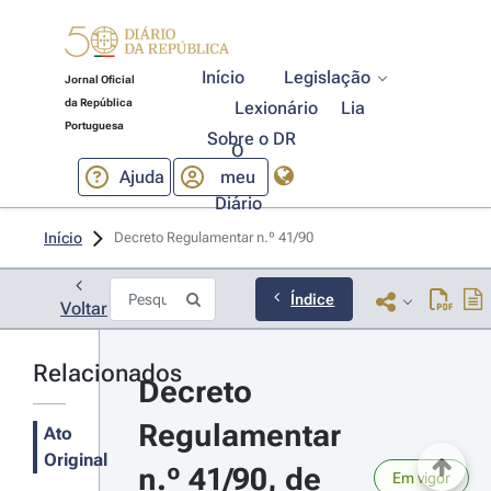
Início
Legislação
Jornal Oficial
da República
Lexionário
Lia
Portuguesa
Sobre o DR
O
Ajuda
meu
Diário
Início
Decreto Regulamentar n.º 41/90 
Índice
Voltar
Relacionados
Decreto 
Regulamentar 
Ato
Original
n.º 41/90, de 
Em vigor