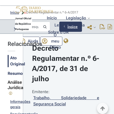
Início
Decreto Regulamentar n.º 6-A/2017 
Início
Legislação
Jornal Oficial
da República
Lexionário
Lia
Índice
Voltar
Portuguesa
Sobre o DR
O
Ajuda
meu
Relacionados
Decreto 
Diário
Regulamentar n.º 6-
Ato
Original
A/2017, de 31 de 
Resumo
julho
Análise
Jurídica
Emitente:
Trabalho, Solidariedade e 
Informações
Segurança Social
gerais