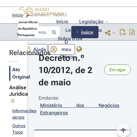
Início
Decreto n.º 10/2012 
Início
Legislação
Jornal Oficial
da República
Lexionário
Lia
Índice
Voltar
Portuguesa
Sobre o DR
O
Ajuda
meu
Relacionados
Decreto n.º 
Diário
10/2012, de 2 
Ato
Em vigor
Original
de maio
Análise
Jurídica
Emitente:
Ministério dos Negócios 
Informações
Estrangeiros
gerais
Outros
Tipos