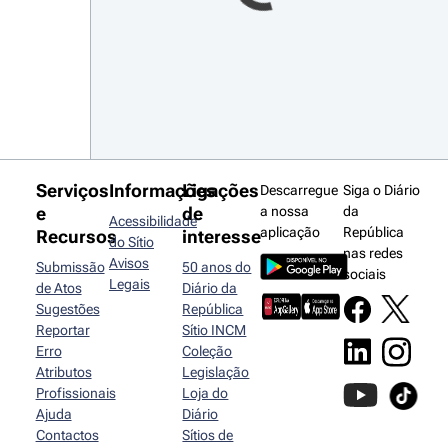
Serviços
Informações
Ligações
Descarregue
Siga o Diário
e
de
a nossa
da
Acessibilidade
aplicação
República
Recursos
interesse
do Sítio
nas redes
Avisos
Submissão
50 anos do
sociais
Legais
de Atos
Diário da
Sugestões
República
Reportar
Sítio INCM
Erro
Coleção
Atributos
Legislação
Profissionais
Loja do
Ajuda
Diário
Contactos
Sítios de