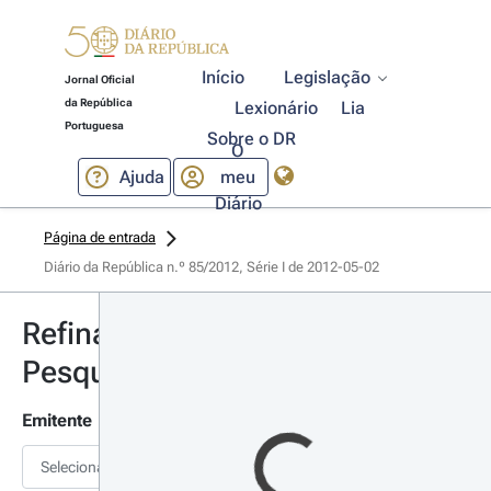
Início
Legislação
Jornal Oficial
da República
Lexionário
Lia
Portuguesa
Sobre o DR
O
Ajuda
meu
Diário
Página de entrada
Diário da República n.º 85/2012, Série I de 2012-05-02
Refinar
Pesquisa
Emitente
Selecionar