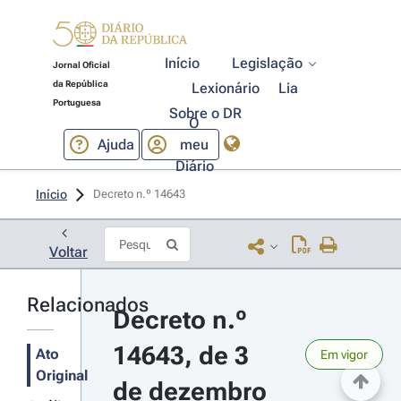
Início
Legislação
Jornal Oficial
da República
Lexionário
Lia
Portuguesa
Sobre o DR
O
Ajuda
meu
Diário
Início
Decreto n.º 14643 
Voltar
Relacionados
Decreto n.º 
14643, de 3 
Ato
Em vigor
Original
de dezembro