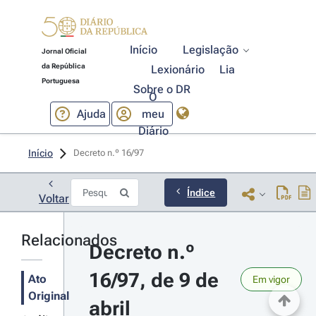
Início
Legislação
Jornal Oficial
da República
Lexionário
Lia
Portuguesa
Sobre o DR
O
Ajuda
meu
Diário
Início
Decreto n.º 16/97 
Índice
Voltar
Relacionados
Decreto n.º 
16/97, de 9 de 
Ato
Em vigor
Original
abril