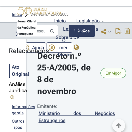
Início
Decreto n.º 25-A/2005 
Início
Legislação
Jornal Oficial
da República
Lexionário
Lia
Índice
Voltar
Portuguesa
Sobre o DR
O
Ajuda
meu
Relacionados
Decreto n.º 
Diário
25-A/2005, de 
Ato
Em vigor
Original
8 de 
Análise
novembro
Jurídica
Emitente:
Informações
gerais
Ministério dos Negócios 
Estrangeiros
Outros
Tipos