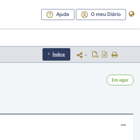
Ajuda
O meu Diário
Índice
Em vigor