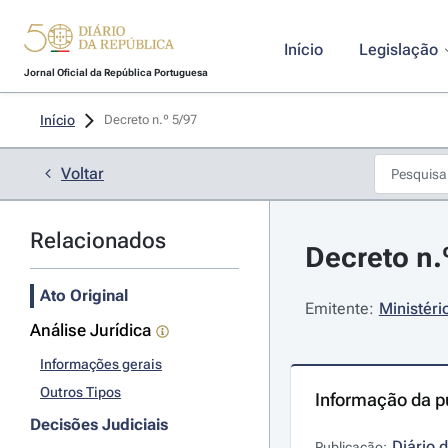
Início
Legislação
Jornal Oficial da República Portuguesa
Início
Decreto n.º 5/97 
Voltar
Relacionados
Decreto n.º
Ato Original
Emitente:
Ministéri
Análise Jurídica
Informações gerais
Outros Tipos
Informação da p
Decisões Judiciais
Diário 
Publicação: