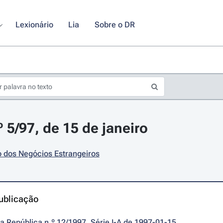
Lexionário
Lia
Sobre o DR
 5/97, de 15 de janeiro
o dos Negócios Estrangeiros
ublicação
da República n.º 12/1997, Série I-A de 1997-01-15