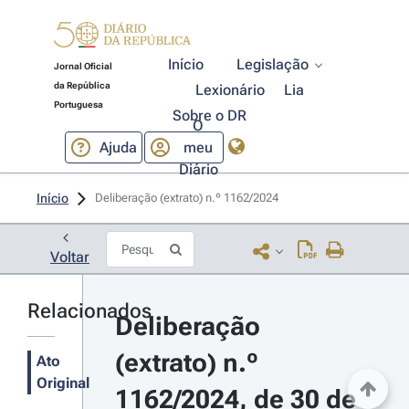
Início
Legislação
Jornal Oficial
da República
Lexionário
Lia
Portuguesa
Sobre o DR
O
Ajuda
meu
Diário
Início
Deliberação (extrato) n.º 1162/2024 
Voltar
Relacionados
Deliberação 
(extrato) n.º 
Ato
Original
1162/2024, de 30 de 