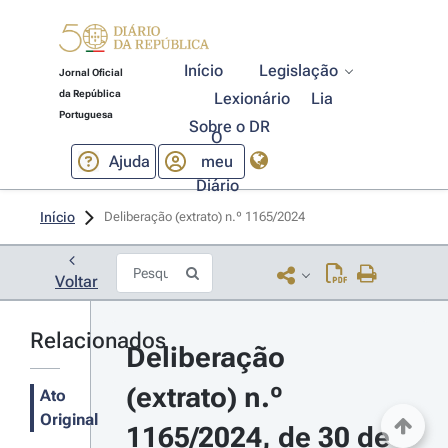
Início
Legislação
Jornal Oficial
da República
Lexionário
Lia
Portuguesa
Sobre o DR
O
Ajuda
meu
Diário
Início
Deliberação (extrato) n.º 1165/2024 
Voltar
Relacionados
Deliberação 
(extrato) n.º 
Ato
Original
1165/2024, de 30 de 