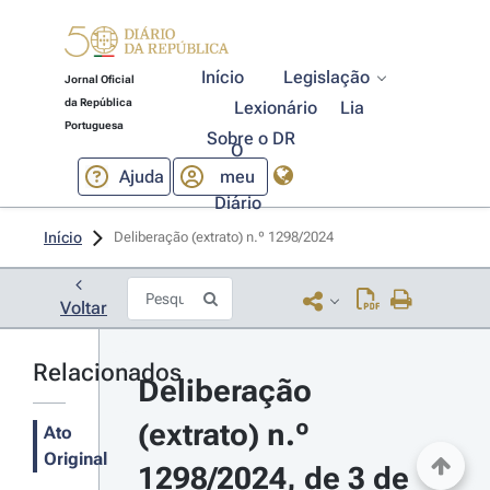
Início
Legislação
Jornal Oficial
da República
Lexionário
Lia
Portuguesa
Sobre o DR
O
Ajuda
meu
Diário
Início
Deliberação (extrato) n.º 1298/2024 
Voltar
Relacionados
Deliberação 
(extrato) n.º 
Ato
Original
1298/2024, de 3 de 