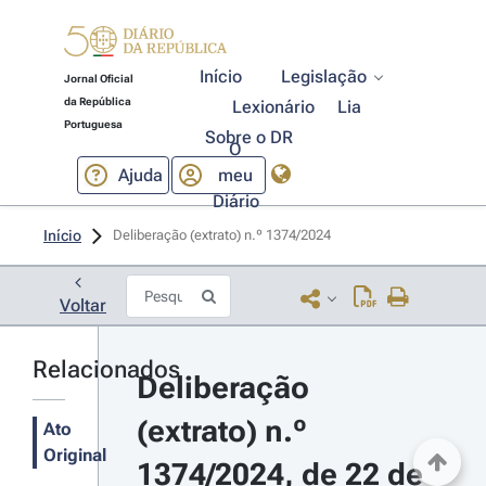
Início
Legislação
Jornal Oficial
da República
Lexionário
Lia
Portuguesa
Sobre o DR
O
Ajuda
meu
Diário
Início
Deliberação (extrato) n.º 1374/2024 
Voltar
Relacionados
Deliberação 
(extrato) n.º 
Ato
Original
1374/2024, de 22 de 