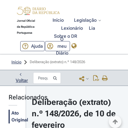
Início
Legislação
Jornal Oficial
da República
Lexionário
Lia
Portuguesa
Sobre o DR
O
Ajuda
meu
Diário
Início
Deliberação (extrato) n.º 148/2026 
Voltar
Relacionados
Deliberação (extrato) 
n.º 148/2026, de 10 de 
Ato
Original
fevereiro