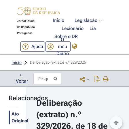
Início
Legislação
Jornal Oficial
da República
Lexionário
Lia
Portuguesa
Sobre o DR
O
Ajuda
meu
Diário
Início
Deliberação (extrato) n.º 329/2026 
Voltar
Relacionados
Deliberação 
(extrato) n.º 
Ato
Original
329/2026, de 18 de 