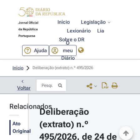
Início
Legislação
Jornal Oficial
da República
Lexionário
Lia
Portuguesa
Sobre o DR
O
Ajuda
meu
Diário
Início
Deliberação (extrato) n.º 495/2026 
Voltar
Relacionados
Deliberação 
(extrato) n.º 
Ato
Original
495/2026, de 24 de 