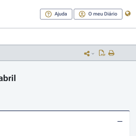
Ajuda
O meu Diário
abril