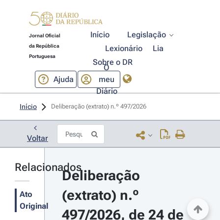
Início
Legislação
Jornal Oficial
da República
Lexionário
Lia
Portuguesa
Sobre o DR
O
Ajuda
meu
Diário
Início
Deliberação (extrato) n.º 497/2026 
Voltar
Relacionados
Deliberação 
(extrato) n.º 
Ato
Original
497/2026, de 24 de 