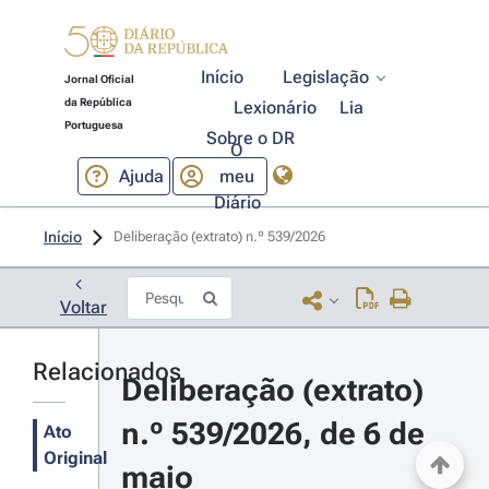
Início
Legislação
Jornal Oficial
da República
Lexionário
Lia
Portuguesa
Sobre o DR
O
Ajuda
meu
Diário
Início
Deliberação (extrato) n.º 539/2026 
Voltar
Relacionados
Deliberação (extrato) 
n.º 539/2026, de 6 de 
Ato
Original
maio