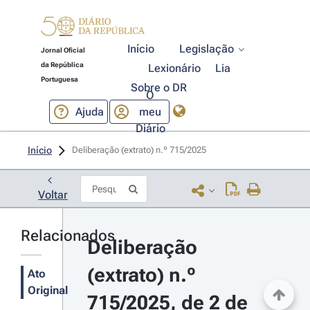
Início
Legislação
Jornal Oficial
da República
Lexionário
Lia
Portuguesa
Sobre o DR
O
Ajuda
meu
Diário
Início
Deliberação (extrato) n.º 715/2025 
Voltar
Relacionados
Deliberação 
(extrato) n.º 
Ato
Original
715/2025, de 2 de 