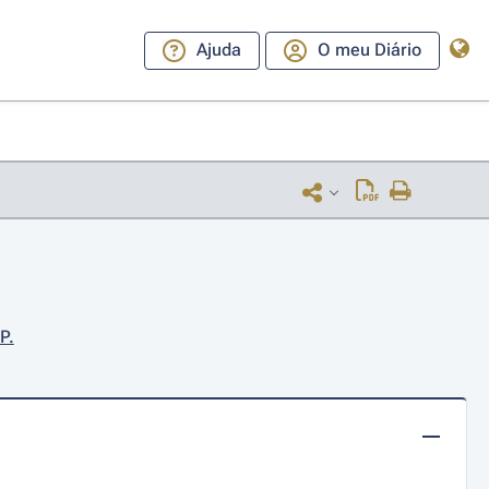
Ajuda
O meu Diário
P.