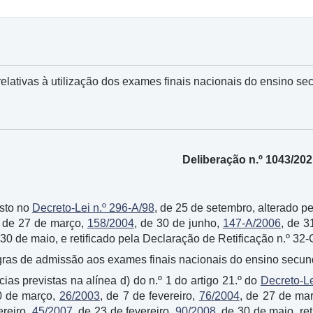
relativas à utilização dos exames finais nacionais do ensino s
Deliberação n.º 1043/20
sto no
Decreto-Lei n.º 296-A/98
, de 25 de setembro, alterado p
, de 27 de março,
158/2004
, de 30 de junho,
147-A/2006
, de 3
 30 de maio, e retificado pela Declaração de Retificação n.º 32
ras de admissão aos exames finais nacionais do ensino secund
as previstas na alínea d) do n.º 1 do artigo 21.º do
Decreto-Le
0 de março,
26/2003
, de 7 de fevereiro,
76/2004
, de 27 de ma
ereiro,
45/2007
, de 23 de fevereiro,
90/2008
, de 30 de maio, re