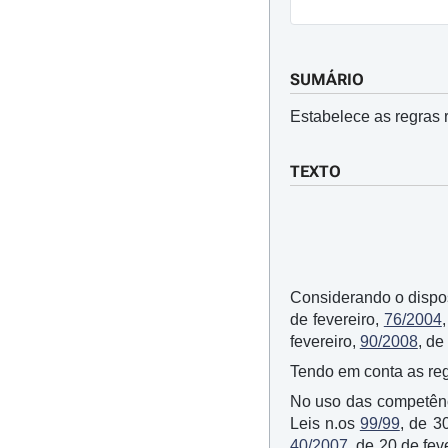
SUMÁRIO
Estabelece as regras 
TEXTO
Considerando o dispo
de fevereiro,
76/2004
fevereiro,
90/2008
, de
Tendo em conta as reg
No uso das competênci
Leis n.os
99/99
, de 3
40/2007
, de 20 de fev