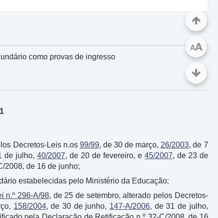
A
A
ecundário como provas de ingresso
21
elos Decretos-Leis n.os
99/99
, de 30 de março,
26/2003
, de 7
1 de julho,
40/2007
, de 20 de fevereiro, e
45/2007
, de 23 de
-C/2008, de 16 de junho;
ário estabelecidas pelo Ministério da Educação;
i n.º 296-A/98
, de 25 de setembro, alterado pelos Decretos-
rço,
158/2004
, de 30 de junho,
147-A/2006
, de 31 de julho,
tificado pela Declaração de Retificação n.º 32-C/2008, de 16