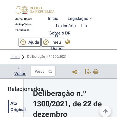
Início
Legislação
Jornal Oficial
da República
Lexionário
Lia
Portuguesa
Sobre o DR
O
Ajuda
meu
Diário
Início
Deliberação n.º 1300/2021 
Voltar
Relacionados
Deliberação n.º 
1300/2021, de 22 de 
Ato
Original
dezembro