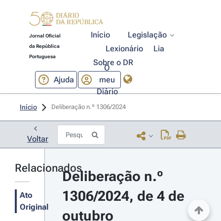
Início
Legislação
Jornal Oficial
da República
Lexionário
Lia
Portuguesa
Sobre o DR
O
Ajuda
meu
Diário
Início
Deliberação n.º 1306/2024 
Voltar
Relacionados
Deliberação n.º 
1306/2024, de 4 de 
Ato
Original
outubro