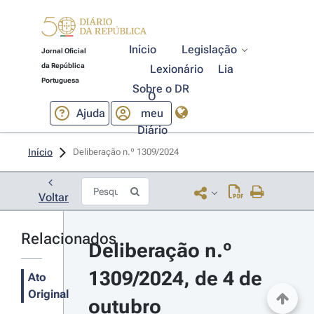
Início
Legislação
Jornal Oficial
da República
Lexionário
Lia
Portuguesa
Sobre o DR
O
Ajuda
meu
Diário
Início
Deliberação n.º 1309/2024 
Voltar
Relacionados
Deliberação n.º 
1309/2024, de 4 de 
Ato
Original
outubro