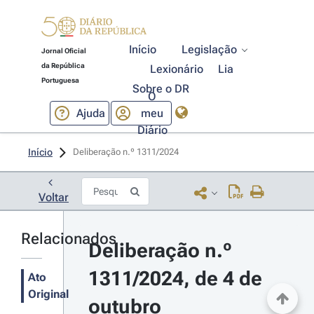
Início
Legislação
Jornal Oficial
da República
Lexionário
Lia
Portuguesa
Sobre o DR
O
Ajuda
meu
Diário
Início
Deliberação n.º 1311/2024 
Voltar
Relacionados
Deliberação n.º 
1311/2024, de 4 de 
Ato
Original
outubro