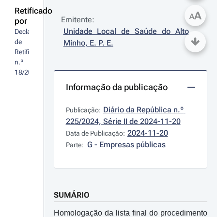
Retificado
A
A
Emitente:
por
Unidade Local de Saúde do Alto 
Declaração 
de 
Minho, E. P. E.
Retificação 
n.º 
18/2025/2
Informação da publicação
Diário da República n.º 
Publicação:
225/2024, Série II de 2024-11-20
2024-11-20
Data de Publicação:
G - Empresas públicas
Parte:
SUMÁRIO
Homologação da lista final do procedimento