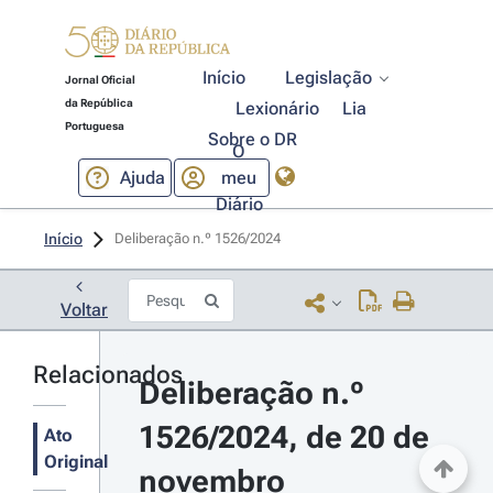
Início
Legislação
Jornal Oficial
da República
Lexionário
Lia
Portuguesa
Sobre o DR
O
Ajuda
meu
Diário
Início
Deliberação n.º 1526/2024 
Voltar
Relacionados
Deliberação n.º 
1526/2024, de 20 de 
Ato
Original
novembro