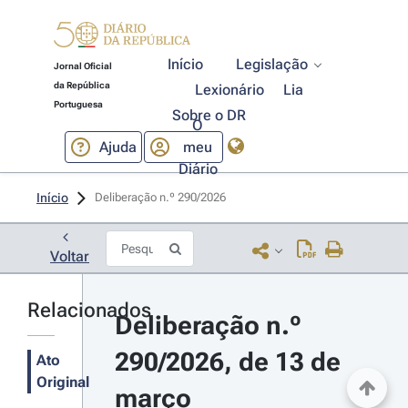
Início
Legislação
Jornal Oficial
da República
Lexionário
Lia
Portuguesa
Sobre o DR
O
Ajuda
meu
Diário
Início
Deliberação n.º 290/2026 
Voltar
Relacionados
Deliberação n.º 
290/2026, de 13 de 
Ato
Original
março