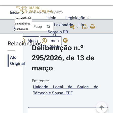
Início
Deliberação n.º 295/2026 
Início
Legislação
Jornal Oficial
da República
Lexionário
Lia
Voltar
Portuguesa
Sobre o DR
O
Ajuda
meu
Relacionados
Deliberação n.º 
Diário
295/2026, de 13 de 
Ato
Original
março
Emitente:
Unidade Local de Saúde do 
Tâmega e Sousa, EPE