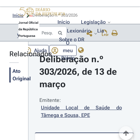
Início
Deliberação n.º 303/2026 
Início
Legislação
Jornal Oficial
da República
Lexionário
Lia
Voltar
Portuguesa
Sobre o DR
O
Ajuda
meu
Relacionados
Deliberação n.º 
Diário
303/2026, de 13 de 
Ato
Original
março
Emitente:
Unidade Local de Saúde do 
Tâmega e Sousa, EPE