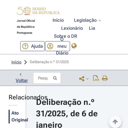
Início
Legislação
Jornal Oficial
da República
Lexionário
Lia
Portuguesa
Sobre o DR
O
Ajuda
meu
Diário
Início
Deliberação n.º 31/2025 
Voltar
Relacionados
Deliberação n.º 
31/2025, de 6 de 
Ato
Original
janeiro