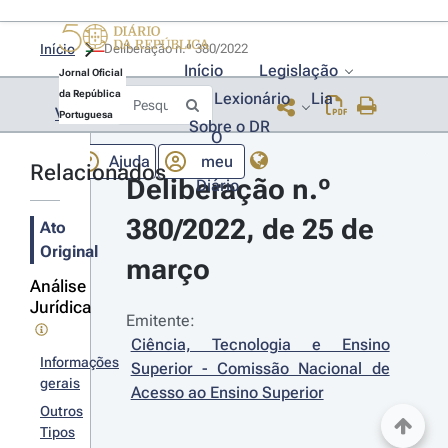
Início
Deliberação n.º 380/2022 
Início
Legislação
Jornal Oficial
da República
Lexionário
Lia
Voltar
Portuguesa
Sobre o DR
O
Ajuda
meu
Relacionados
Deliberação n.º 
Diário
380/2022, de 25 de 
Ato
Original
março
Análise
Jurídica
Emitente:
Ciência, Tecnologia e Ensino 
Informações
Superior - Comissão Nacional de 
gerais
Acesso ao Ensino Superior
Outros
Tipos