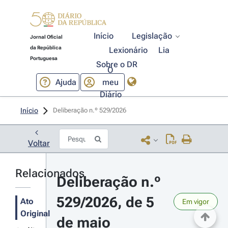
Início
Legislação
Jornal Oficial
da República
Lexionário
Lia
Portuguesa
Sobre o DR
O
Ajuda
meu
Diário
Início
Deliberação n.º 529/2026 
Voltar
Relacionados
Deliberação n.º 
529/2026, de 5 
Ato
Em vigor
Original
de maio