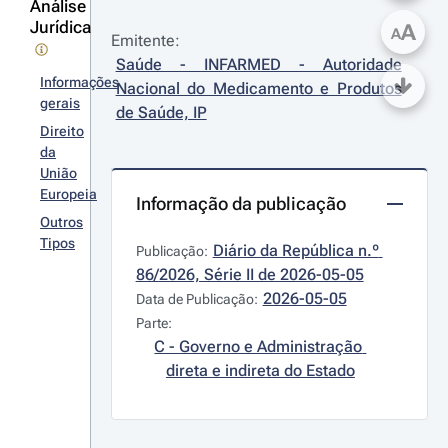
Análise
Jurídica
A
A
Emitente:
Saúde - INFARMED - Autoridade 
Informações
Nacional do Medicamento e Produtos 
gerais
de Saúde, IP
Direito
da
União
Europeia
Informação da publicação
Outros
Tipos
Diário da República n.º 
Publicação:
86/2026, Série II de 2026-05-05
2026-05-05
Data de Publicação:
Parte:
C - Governo e Administração 
direta e indireta do Estado