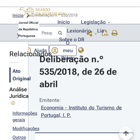
Início
Deliberação n.º 535/2018 
Início
Legislação
Jornal Oficial
da República
Lexionário
Lia
Voltar
Portuguesa
Sobre o DR
O
Ajuda
meu
Relacionados
Deliberação n.º 
Diário
535/2018, de 26 de 
Ato
Original
abril
Análise
Jurídica
Emitente:
Economia - Instituto do Turismo de 
Informações
Portugal, I. P.
gerais
Modificações
Outros