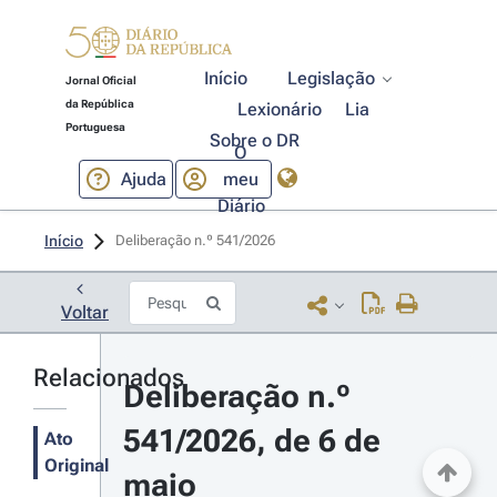
Início
Legislação
Jornal Oficial
da República
Lexionário
Lia
Portuguesa
Sobre o DR
O
Ajuda
meu
Diário
Início
Deliberação n.º 541/2026 
Voltar
Relacionados
Deliberação n.º 
541/2026, de 6 de 
Ato
Original
maio