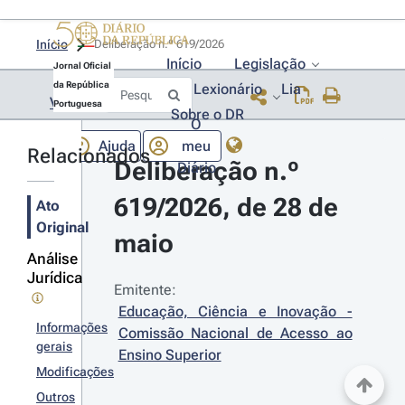
Início
Deliberação n.º 619/2026 
Início
Legislação
Jornal Oficial
da República
Lexionário
Lia
Voltar
Portuguesa
Sobre o DR
O
Ajuda
meu
Relacionados
Deliberação n.º 
Diário
619/2026, de 28 de 
Ato
Original
maio
Análise
Jurídica
Emitente:
Educação, Ciência e Inovação - 
Informações
Comissão Nacional de Acesso ao 
gerais
Ensino Superior
Modificações
Outros