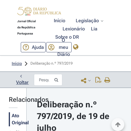
Início
Legislação
Jornal Oficial
da República
Lexionário
Lia
Portuguesa
Sobre o DR
O
Ajuda
meu
Diário
Início
Deliberação n.º 797/2019 
Voltar
Relacionados
Deliberação n.º 
797/2019, de 19 de 
Ato
Original
julho