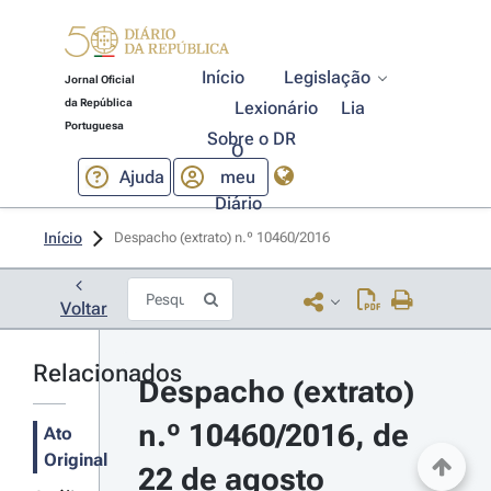
Início
Legislação
Jornal Oficial
da República
Lexionário
Lia
Portuguesa
Sobre o DR
O
Ajuda
meu
Diário
Início
Despacho (extrato) n.º 10460/2016 
Voltar
Relacionados
Despacho (extrato) 
n.º 10460/2016, de 
Ato
Original
22 de agosto