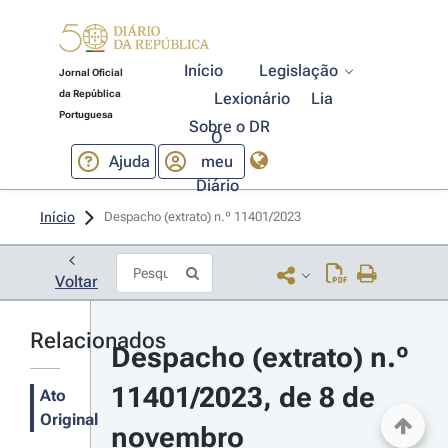
Início
Legislação
Jornal Oficial
da República
Lexionário
Lia
Portuguesa
Sobre o DR
O
Ajuda
meu
Diário
Início
Despacho (extrato) n.º 11401/2023 
Voltar
Relacionados
Despacho (extrato) n.º 
11401/2023, de 8 de 
Ato
Original
novembro